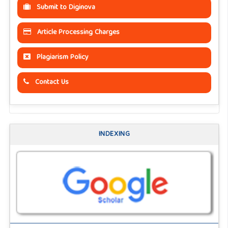
Submit to Diginova
Article Processing Charges
Plagiarism Policy
Contact Us
INDEXING