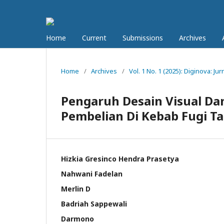
Home
Current
Submissions
Archives
Home
/
Archives
/
Vol. 1 No. 1 (2025): Diginova: J
Pengaruh Desain Visual Da
Pembelian Di Kebab Fugi T
Hizkia Gresinco Hendra Prasetya
Nahwani Fadelan
Merlin D
Badriah Sappewali
Darmono