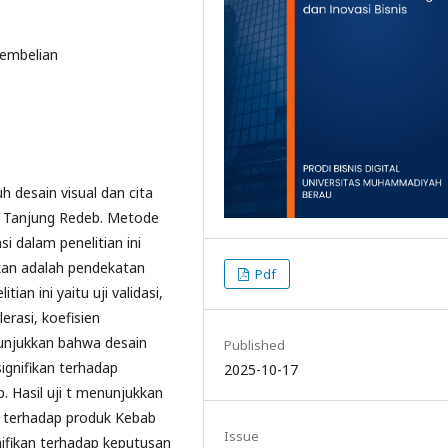
Pembelian
h desain visual dan cita
i Tanjung Redeb. Metode
i dalam penelitian ini
kan adalah pendekatan
Pdf
ian ini yaitu uji validasi,
lerasi, koefisien
menunjukkan bahwa desain
Published
signifikan terhadap
2025-10-17
 Hasil uji t menunjukkan
an terhadap produk Kebab
Issue
gnifikan terhadap keputusan