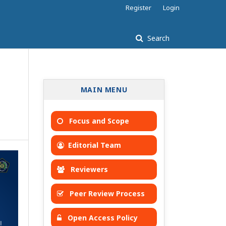
Register
Login
Search
MAIN MENU
Focus and Scope
Editorial Team
Reviewers
Peer Review Process
Open Access Policy