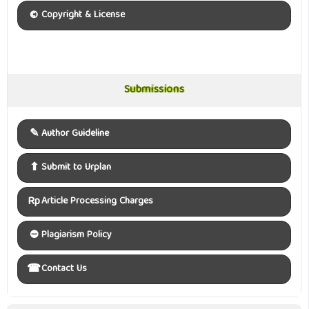
©
Copyright & License
Submissions
Submissions
✎
Author Guideline
⬆
Submit to Urplan
Rp
Article Processing Charges
⛔
Plagiarism Policy
☎
Contact Us