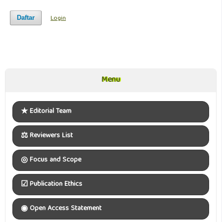
Login
Daftar
Menu
Menu
★
Editorial Team
⚖
Reviewers List
◎
Focus and Scope
☑
Publication Ethics
◉
Open Access Statement