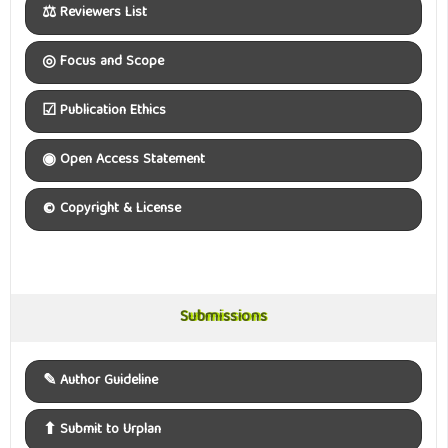
⚖
Reviewers List
◎
Focus and Scope
☑
Publication Ethics
◉
Open Access Statement
©
Copyright & License
Submissions
Submissions
✎
Author Guideline
⬆
Submit to Urplan