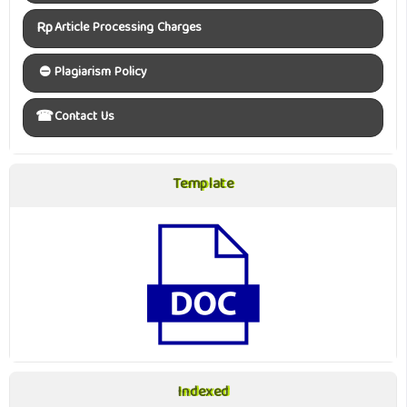
Rp
Article Processing Charges
⛔
Plagiarism Policy
☎
Contact Us
Template
Template
Indexed
Indexed