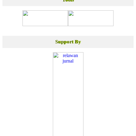
Support By
Support By