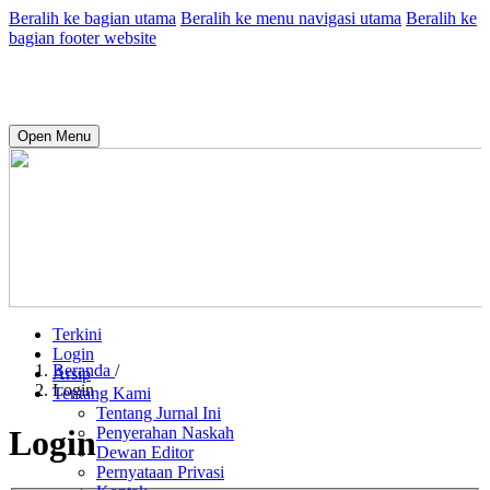
Beralih ke bagian utama
Beralih ke menu navigasi utama
Beralih ke
bagian footer website
Open Menu
Terkini
Login
Beranda
/
Arsip
Login
Tentang Kami
Tentang Jurnal Ini
Penyerahan Naskah
Login
Dewan Editor
Pernyataan Privasi