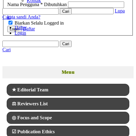
Kontak
Nama Pengguna
*
Dibutuhkan
Kata Sandi
*
Dibutuhkan
Lupa
Cari
kata sandi Anda?
Cari
Biarkan Selalu Logged in
Daftar
Daftar
Login
Login
Cari
Cari
Menu
Menu
★
Editorial Team
⚖
Reviewers List
◎
Focus and Scope
☑
Publication Ethics