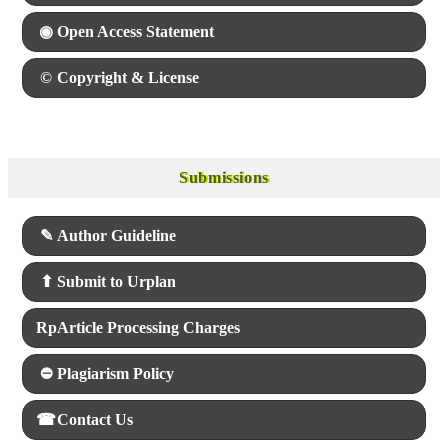
◉
Open Access Statement
©
Copyright & License
Submissions
Submissions
✎
Author Guideline
⬆
Submit to Urplan
Rp
Article Processing Charges
⛔
Plagiarism Policy
☎
Contact Us