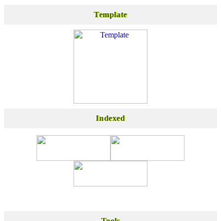
Template
Template
Indexed
Indexed
Tools
Tools