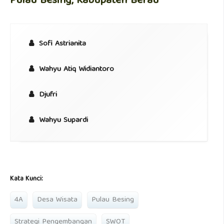
Pulau Besing, Kabupaten Berau
Sofi Astrianita
Wahyu Atiq Widiantoro
Djufri
Wahyu Supardi
Kata Kunci:
4A
Desa Wisata
Pulau Besing
Strategi Pengembangan
SWOT