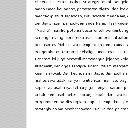
observasi, serta masukan strategis terkait penge
manajemen keuangan, pemasaran digital, dan ino
mencakup studi lapangan, wawancara mendalam, dis
pendampingan pembukuan sederhana. Hasil keg
“Mosho” memiliki potensi besar untuk berkembang 
keuangan yang lebih terstruktur dan pemanfaatan 
pemasaran. Mahasiswa memperoleh pengalaman a
pengetahuan akuntansi sekaligus memahami tanta
Program ini juga berhasil membangun jejaring kol
akademik, sehingga tercipta sinergi dalam menge
kearifan lokal. Dari kegiatan ini dapat disimpul
mahasiswa tidak hanya memberikan manfaat bag
kapasitas usahanya, tetapi juga menjadi sarana 
untuk mengasah keterampilan, empati, dan jiwa k
program serupa diharapkan dapat memperkuat per
strategis dalam pemberdayaan UMKM dan pelestar