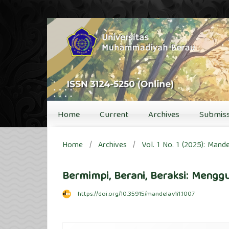
Home
Current
Archives
Submiss
Home
/
Archives
/
Vol. 1 No. 1 (2025): Mand
Bermimpi, Berani, Beraksi: Meng
https://doi.org/10.35915/mandela.v1i1.1007