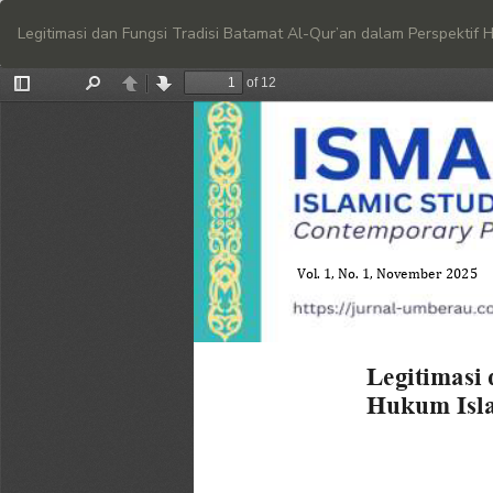
Return
to
Legitimasi dan Fungsi Tradisi Batamat Al-Qur’an dalam Perspektif
Article
Details